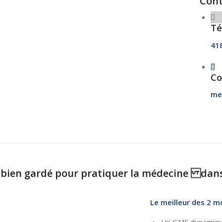
Cont
Té
41
Co
me
 bien gardé pour pratiquer la médecine dan
Le meilleur des 2 
Un GMF dynamiqu