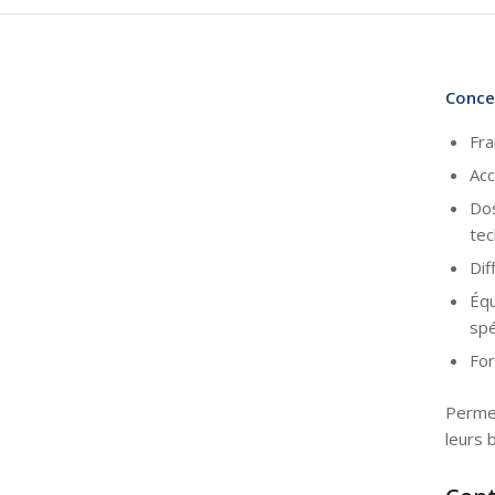
Conce
Fra
Acc
Dos
tec
Dif
Équ
spé
For
Permet
leurs 