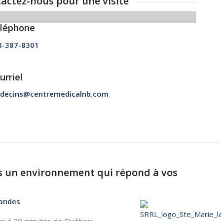
actez-nous pour une visite
léphone
8-387-8301
urriel
decins@centremedicalnb.com
s un environnement qui répond à vos
mondes
e à 30 minutes de Québec;